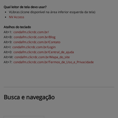
Qual leitor de tela devo usar?
VLibras (ícone disponível na área inferior esquerda da tela)
NV Access
Atalhos do teclado
Alt+1:
condafm.clicrdc.com.br
/
Alt+B:
condafm.clicrdc.com.br
/Blog
Alt+9:
condafm.clicrdc.com.br
/Contato
Alt+I:
condafm.clicrdc.com.br
/Login
Alt+0:
condafm.clicrdc.com.br
/Central_de_ajuda
Alt+M:
condafm.clicrdc.com.br
/Mapa_do_site
Alt+7:
condafm.clicrdc.com.br
/Termos_de_Uso_e_Privacidade
Busca 
e navegação