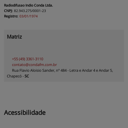
Radiodifusao Indio Conda
Ltda.
CNPJ:
82.943.275/0001-23
Registro:
03/01/1974
Matriz
+55
(49)
3361-3110
contato@
condafm.com.br
Rua Flavio Aloisio Sander, nº 484 - Letra e Andar 4 e Andar 5,
Chapecó
-
S
anta
C
atarina
Acessibilidade