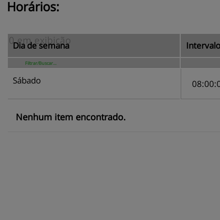
Horários:
Dia de semana
Interval
Sábado
08
:
00
:
Nenhum item encontrado.