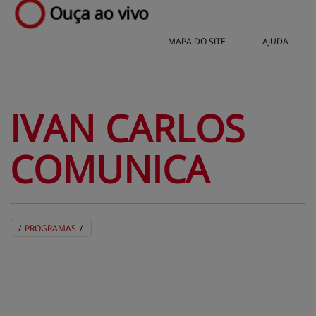
Ouça ao vivo
MAPA DO SITE
AJUDA
IVAN 
CARLOS
COMUNICA
/
PROGRAMAS
/
A RÁDIO
PROGRAMAS
FEEDS
BINGSITEAUTH.XML
CENTRAL DE AJUDA
MAPA DO SITE