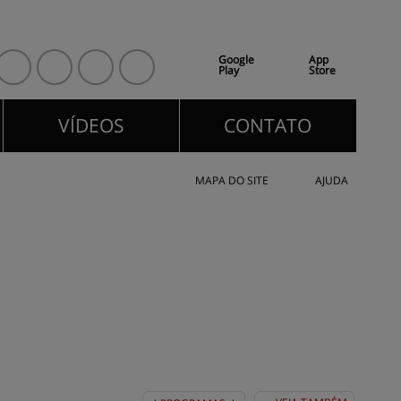
Google
App
Play
Store
VÍDEOS
CONTATO
VÍDEOS
CONTATO
MAPA DO SITE
AJUDA