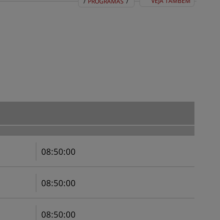
VEJA TAMBÉM
/
PROGRAMAS
/
A RÁDIO
PROGRAMAS
FEEDS
BINGSITEAUTH.XML
CENTRAL DE AJUDA
MAPA DO SITE
08
:
50
:
00
08
:
50
:
00
08
:
50
:
00