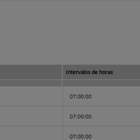
Intervalos de horas
07
:
00
:
00
07
:
00
:
00
07
:
00
:
00