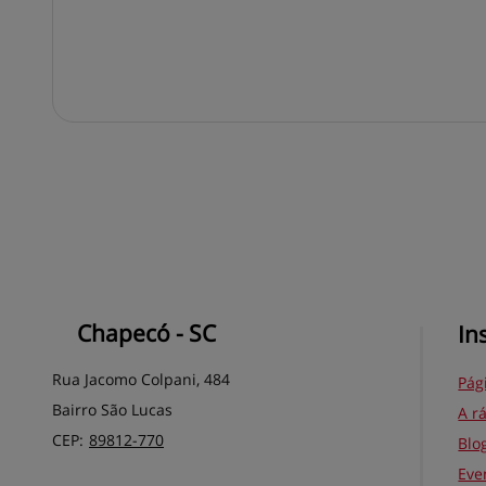
Chapecó - SC
In
Rua Jacomo Colpani, 484
Pági
Bairro São Lucas
A r
CEP:
89812
-
770
Blo
Eve