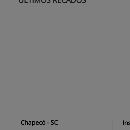
ÚLTIMOS 
RECADOS
Chapecó - SC
In