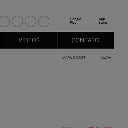
Google
App
Play
Store
VÍDEOS
CONTATO
VÍDEOS
CONTATO
MAPA DO SITE
AJUDA