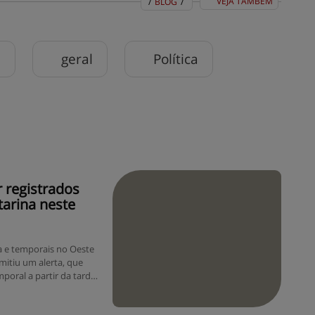
VEJA TAMBÉM
/
BLOG
/
BLOG
EVENTOS
CENTRAL DE AJUDA
MAPA DO SITE
CONTATO
MURAL DE RECADOS
l
geral
Política
 registrados
tarina neste
a e temporais no Oeste
emitiu um alerta, que
poral a partir da tarde
ivisa com o estado do
ximação de uma frente