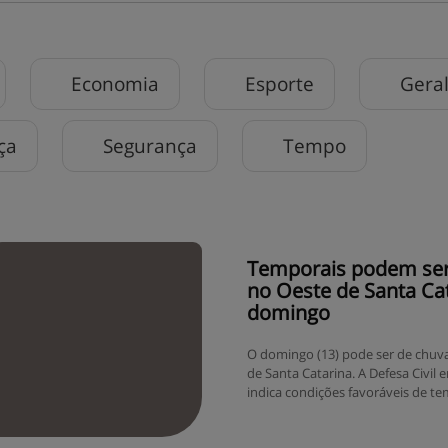
Economia
Esporte
Gera
ça
Segurança
Tempo
Temporais podem ser
no Oeste de Santa Ca
domingo
O domingo (13) pode ser de chuv
de Santa Catarina. A Defesa Civil 
indica condições favoráveis de tem
– principalmente nas regiões de d
Rio Grande do Sul, devido à apro