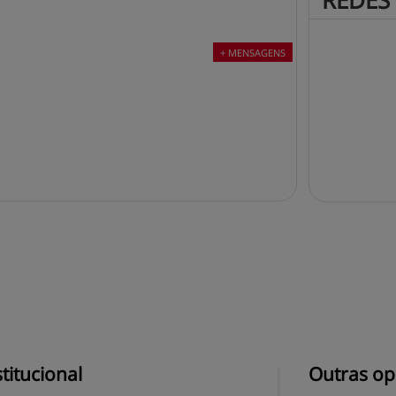
REDES 
+ MENSAGENS
stitucional
Outras op