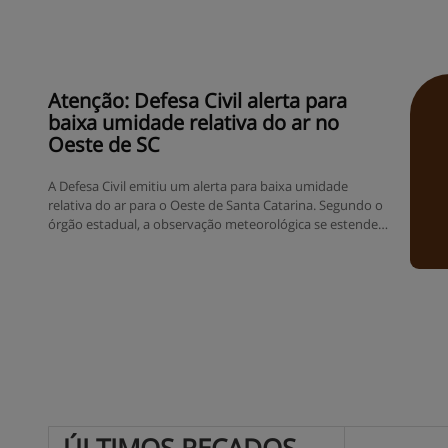
Conforme a última atualização da Administração
Municipal, a tragédia climática, que é considerada a maior
da história do município deixou 11 mortos. Sete pessoas
seguem…
Atenção: Defesa Civil alerta para
baixa umidade relativa do ar no
Oeste de SC
A Defesa Civil emitiu um alerta para baixa umidade
relativa do ar para o Oeste de Santa Catarina. Segundo o
órgão estadual, a observação meteorológica se estende
desta terça-feira (08), até a próxima sexta-feira (11).
Conforme a Defesa Civil, em dias com baixa umidade
relativa do ar, a população deve observar algumas
recomendações: *Evite atividades físicas entre 12h e 15h;
*Ingira bastante…